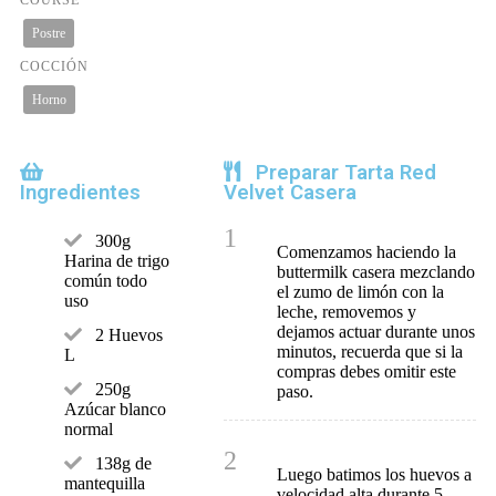
Postre
COCCIÓN
Horno
Preparar Tarta Red
Ingredientes
Velvet Casera
1
300g
Comenzamos haciendo la
Harina de trigo
buttermilk casera mezclando
común todo
el zumo de limón con la
uso
leche, removemos y
dejamos actuar durante unos
2 Huevos
minutos, recuerda que si la
L
compras debes omitir este
250g
paso.
Azúcar blanco
normal
2
138g de
Luego batimos los huevos a
mantequilla
velocidad alta durante 5