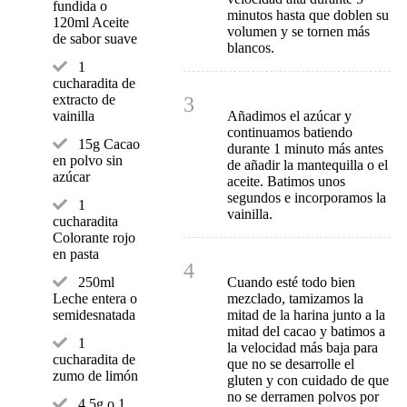
fundida o
minutos hasta que doblen su
120ml Aceite
volumen y se tornen más
de sabor suave
blancos.
1
cucharadita de
extracto de
3
Añadimos el azúcar y
vainilla
continuamos batiendo
15g Cacao
durante 1 minuto más antes
en polvo sin
de añadir la mantequilla o el
azúcar
aceite. Batimos unos
segundos e incorporamos la
1
vainilla.
cucharadita
Colorante rojo
en pasta
4
Cuando esté todo bien
250ml
mezclado, tamizamos la
Leche entera o
mitad de la harina junto a la
semidesnatada
mitad del cacao y batimos a
1
la velocidad más baja para
cucharadita de
que no se desarrolle el
zumo de limón
gluten y con cuidado de que
no se derramen polvos por
4,5g o 1