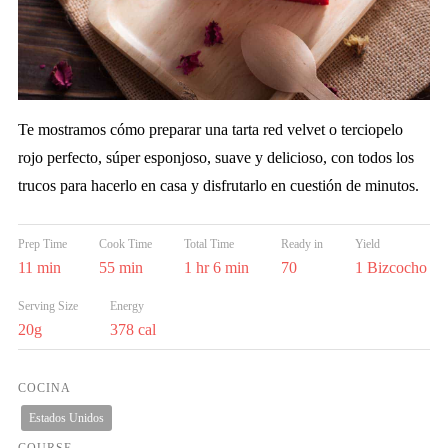
Te mostramos cómo preparar una tarta red velvet o terciopelo
rojo perfecto, súper esponjoso, suave y delicioso, con todos los
trucos para hacerlo en casa y disfrutarlo en cuestión de minutos.
Prep Time
Cook Time
Total Time
Ready in
Yield
11 min
55 min
1 hr 6 min
70
1 Bizcocho
Serving Size
Energy
20g
378 cal
COCINA
Estados Unidos
COURSE