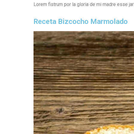
Lorem fistrum por la gloria de mi madre esse jar
Receta Bizcocho Marmolado