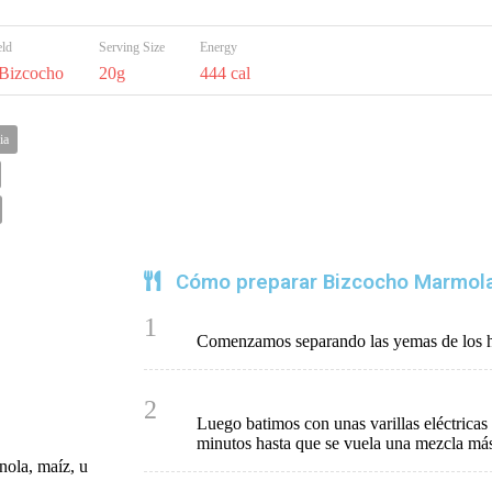
eld
Serving Size
Energy
 Bizcocho
20g
444 cal
ia
Cómo preparar Bizcocho Marmol
1
Comenzamos separando las yemas de los hu
2
Luego batimos con unas varillas eléctricas
minutos hasta que se vuela una mezcla más
nola, maíz, u