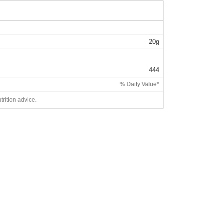
20g
444
% Daily Value*
trition advice.