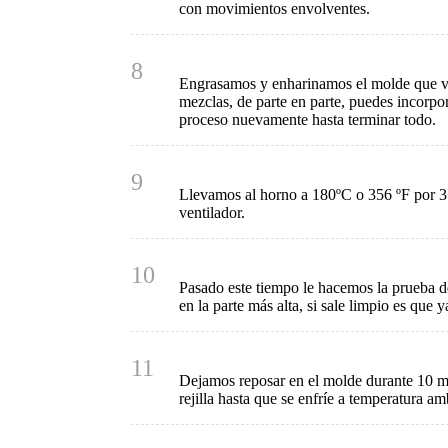
con movimientos envolventes.
8
Engrasamos y enharinamos el molde que va
mezclas, de parte en parte, puedes incorpor
proceso nuevamente hasta terminar todo.
9
Llevamos al horno a 180ºC o 356 ºF por 35
ventilador.
10
Pasado este tiempo le hacemos la prueba del
en la parte más alta, si sale limpio es que 
11
Dejamos reposar en el molde durante 10 m
rejilla hasta que se enfríe a temperatura am