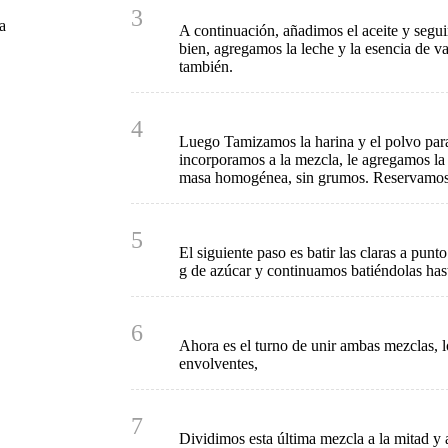
3
a
A continuación, añadimos el aceite y segu
bien, agregamos la leche y la esencia de v
también.
4
Luego Tamizamos la harina y el polvo para
incorporamos a la mezcla, le agregamos la
masa homogénea, sin grumos. Reservamo
5
El siguiente paso es batir las claras a punt
g de azúcar y continuamos batiéndolas hast
6
Ahora es el turno de unir ambas mezclas,
envolventes,
7
Dividimos esta última mezcla a la mitad y 