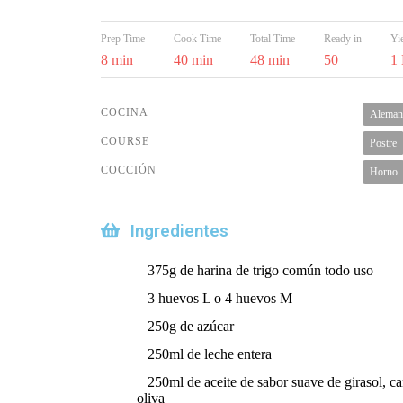
Prep Time
Cook Time
Total Time
Ready in
Yi
8 min
40 min
48 min
50
1
COCINA
Aleman
COURSE
Postre
COCCIÓN
Horno
Ingredientes
375g de harina de trigo común todo uso
3 huevos L o 4 huevos M
250g de azúcar
250ml de leche entera
250ml de aceite de sabor suave de girasol, ca
oliva