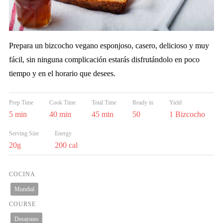
Prepara un bizcocho vegano esponjoso, casero, delicioso y muy
fácil, sin ninguna complicación estarás disfrutándolo en poco
tiempo y en el horario que desees.
Prep Time
Cook Time
Total Time
Ready in
Yield
5 min
40 min
45 min
50
1 Bizcocho
Serving Size
Energy
20g
200 cal
COCINA
Mundial
COURSE
Desayuno