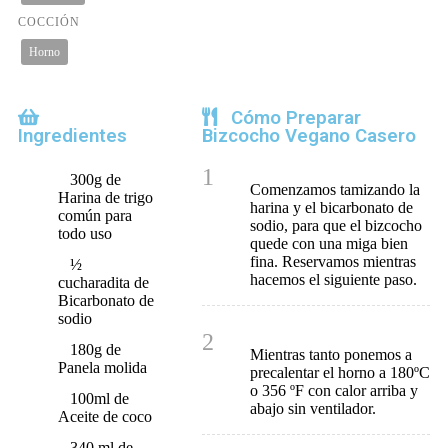
COCCIÓN
Horno
Cómo Preparar
Ingredientes
Bizcocho Vegano Casero
1
300g de
Comenzamos tamizando la
Harina de trigo
harina y el bicarbonato de
común para
sodio, para que el bizcocho
todo uso
quede con una miga bien
fina. Reservamos mientras
½
hacemos el siguiente paso.
cucharadita de
Bicarbonato de
sodio
2
180g de
Mientras tanto ponemos a
Panela molida
precalentar el horno a 180ºC
o 356 ºF con calor arriba y
100ml de
abajo sin ventilador.
Aceite de coco
340 ml de