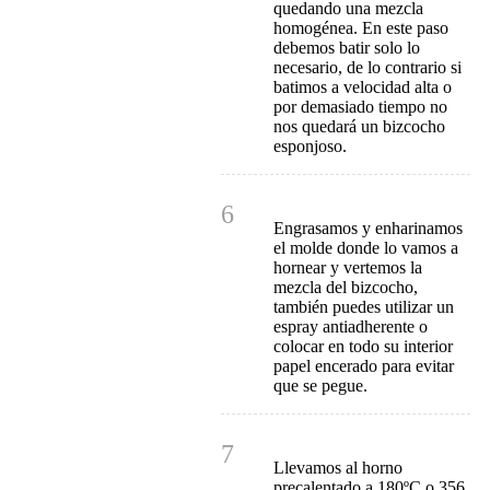
quedando una mezcla
homogénea. En este paso
debemos batir solo lo
necesario, de lo contrario si
batimos a velocidad alta o
por demasiado tiempo no
nos quedará un bizcocho
esponjoso.
6
Engrasamos y enharinamos
el molde donde lo vamos a
hornear y vertemos la
mezcla del bizcocho,
también puedes utilizar un
espray antiadherente o
colocar en todo su interior
papel encerado para evitar
que se pegue.
7
Llevamos al horno
precalentado a 180ºC o 356